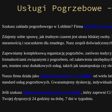
Usługi Pogrzebowe -
Szukasz zakładu pogrzebowego w Lublinie? Firma
WOŹNY Grzego
Zdajemy sobie sprawę, jak trudnym czasem jest utrata bliskiej osob
starannością i szacunkiem dla zmarłego. Nasz zespół doświadczonyc
Zapewniamy kompleksową organizację pogrzebów, zarówno tradycyjny
formalnościami związanymi z pogrzebem, od załatwienia niezbędnych
urn, trumien oraz dodatkowych usług, takich jak tanatopraksja czy e
Nasza firma działa jako
zakład pogrzebowy w Lublinie
od wielu la
standard usług pogrzebowych. Gwarantujemy dyskrecję, indywidualne
Jeśli szukasz
zakładu pogrzebowego w Lublinie
, który zapewni Ci
Twojej dyspozycji 24 godziny na dobę, 7 dni w tygodniu.