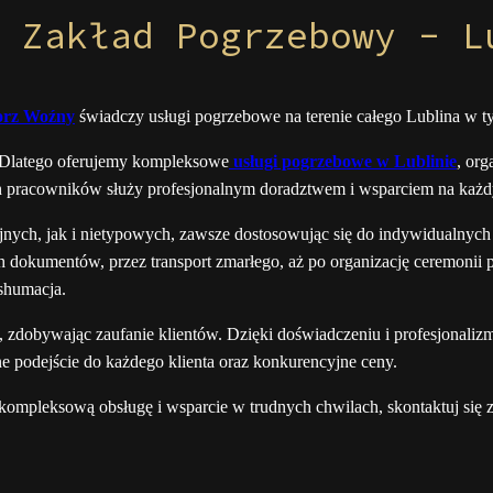
 Zakład Pogrzebowy - L
rz Woźny
świadczy usługi pogrzebowe na terenie całego Lublina w t
y. Dlatego oferujemy kompleksowe
usługi pogrzebowe w Lublinie
, org
h pracowników służy profesjonalnym doradztwem i wsparciem na każdy
ch, jak i nietypowych, zawsze dostosowując się do indywidualnych 
 dokumentów, przez transport zmarłego, aż po organizację ceremonii
kshumacja.
t, zdobywając zaufanie klientów. Dzięki doświadczeniu i profesjonali
 podejście do każdego klienta oraz konkurencyjne ceny.
 kompleksową obsługę i wsparcie w trudnych chwilach, skontaktuj się